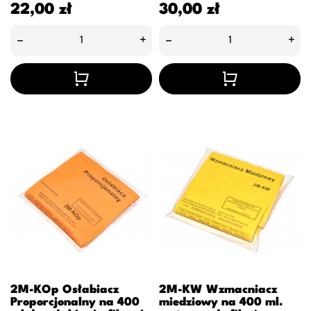
Cena
Cena
22,00 zł
30,00 zł
–
+
–
+
2M-KOp Osłabiacz
2M-KW Wzmacniacz
Proporcjonalny na 400
miedziowy na 400 ml.