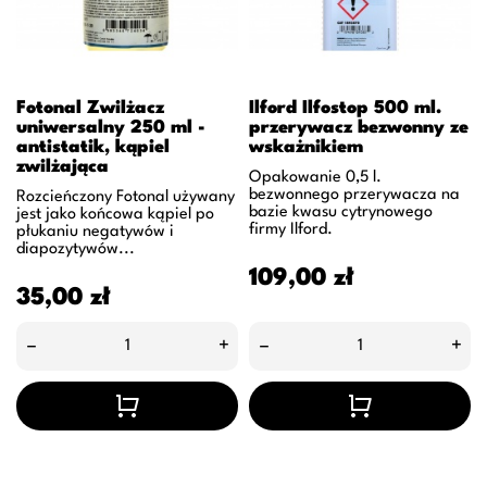
Fotonal Zwilżacz
Ilford Ilfostop 500 ml.
uniwersalny 250 ml -
przerywacz bezwonny ze
antistatik, kąpiel
wskażnikiem
zwilżająca
Opakowanie 0,5 l.
bezwonnego przerywacza na
Rozcieńczony Fotonal używany
bazie kwasu cytrynowego
jest jako końcowa kąpiel po
firmy Ilford.
płukaniu negatywów i
diapozytywów...
Cena
109,00 zł
Cena
35,00 zł
–
+
–
+