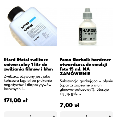
Ilford Ilfotol zwilżacz
Foma Garbnik hardener
uniwersalny 1 litr do
utwardzacz do emulsji
zwilżania filmów i błon
foto 15 ml. NA
ZAMÓWIENIE
Zwilżacz używany jest jako
końcowa kąpiel po płukaniu
Substancja garbująca w płynie
negatywów i diapozytywów
(oparta zapewne o ałun
barwnych i...
glinowo-potasowy?). Stosuje
się ją, gdy...
Cena
171,00 zł
Cena
7,00 zł