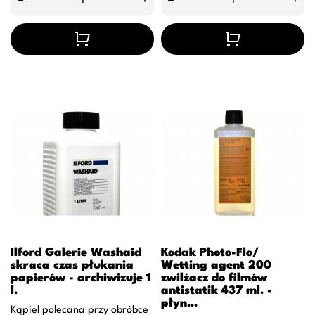
–
+
–
+
Ilford Galerie Washaid
Kodak Photo-Flo/
skraca czas płukania
Wetting agent 200
papierów - archiwizuje 1
zwilżacz do filmów
l.
antistatik 437 ml. -
płyn...
Kąpiel polecana przy obróbce