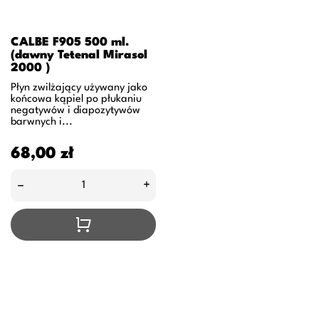
CALBE F905 500 ml.
(dawny Tetenal Mirasol
2000 )
Płyn zwilżający używany jako
końcowa kąpiel po płukaniu
negatywów i diapozytywów
barwnych i...
Cena
68,00 zł
–
+