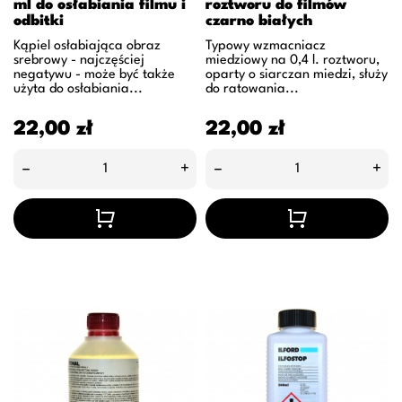
ml do osłabiania filmu i
roztworu do filmów
odbitki
czarno białych
Kąpiel osłabiająca obraz
Typowy wzmacniacz
srebrowy - najczęściej
miedziowy na 0,4 l. roztworu,
negatywu - może być także
oparty o siarczan miedzi, służy
użyta do osłabiania...
do ratowania...
Cena
Cena
22,00 zł
22,00 zł
–
+
–
+