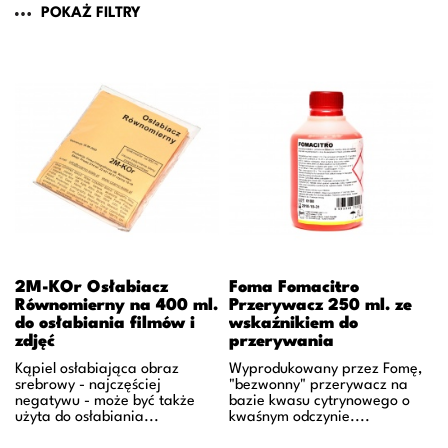
POKAŻ FILTRY
2M-KOr Osłabiacz
Foma Fomacitro
Równomierny na 400 ml.
Przerywacz 250 ml. ze
do osłabiania filmów i
wskaźnikiem do
zdjęć
przerywania
Kąpiel osłabiająca obraz
Wyprodukowany przez Fomę,
srebrowy - najczęściej
"bezwonny" przerywacz na
negatywu - może być także
bazie kwasu cytrynowego o
użyta do osłabiania...
kwaśnym odczynie....