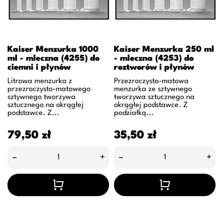
Kaiser Menzurka 1000
Kaiser Menzurka 250 ml
ml - mleczna (4255) do
- mleczna (4253) do
ciemni i płynów
roztworów i płynów
Litrowa menzurka z
Przezroczysto-matowa
przezroczysto-matowego
menzurka ze sztywnego
sztywnego tworzywa
tworzywa sztucznego na
sztucznego na okrągłej
okrągłej podstawce. Z
podstawce. Z...
podziałką...
Cena
Cena
79,50 zł
35,50 zł
–
+
–
+