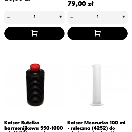
Cena
79,00 zł
–
+
–
+
Kaiser Butelka
Kaiser Menzurka 100 ml
harmonijkowa 550-1000
- mleczna (4252) do