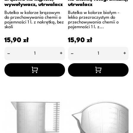
wywoływacz, utrwalacz
utrwalacz
Butelka w kolorze brązowym
Butelka w kolorze białym -
do przechowywania chemii o
lekko przezroczystym do
pojemności 1 l. z nakrętką, bez
przechowywania chemii o
skali
pojemności 1 l. z...
Cena
Cena
15,90 zł
15,90 zł
–
+
–
+