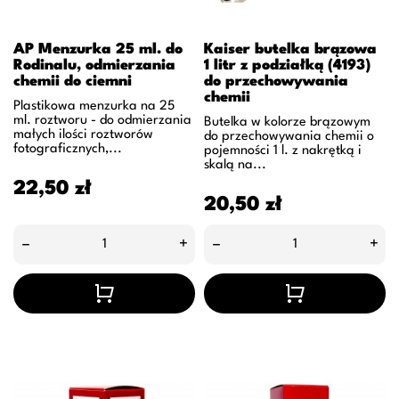
AP Menzurka 25 ml. do
Kaiser butelka brązowa
Rodinalu, odmierzania
1 litr z podziałką (4193)
chemii do ciemni
do przechowywania
chemii
Plastikowa menzurka na 25
ml. roztworu - do odmierzania
Butelka w kolorze brązowym
małych ilości roztworów
do przechowywania chemii o
fotograficznych,...
pojemności 1 l. z nakrętką i
skalą na...
Cena
22,50 zł
Cena
20,50 zł
–
+
–
+