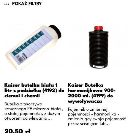
POKAŻ FILTRY
Kaiser butelka biała 1
Kaiser Butelka
litr z podziałką (4192) do
harmonijkowa 900-
ciemni i chemii
2000 ml. (4199) do
wywoływacza
Butelka z tworzywa
sztucznego PE mleczno-biała ,
Pojemnik o zmiennej
o stałej pojemności, z dużym
pojemności - harmonijka -
otworem do wlewania...
zmieniający swoją pojemność
przez ściśnięcie lub...
Cena
20,50 zł