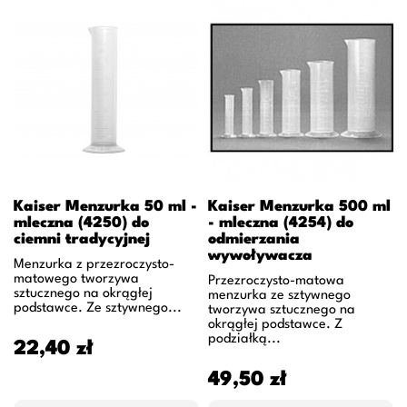
Kaiser Menzurka 50 ml -
Kaiser Menzurka 500 ml
mleczna (4250) do
- mleczna (4254) do
ciemni tradycyjnej
odmierzania
wywoływacza
Menzurka z przezroczysto-
matowego tworzywa
Przezroczysto-matowa
sztucznego na okrągłej
menzurka ze sztywnego
podstawce. Ze sztywnego...
tworzywa sztucznego na
okrągłej podstawce. Z
podziałką...
Cena
22,40 zł
Cena
49,50 zł