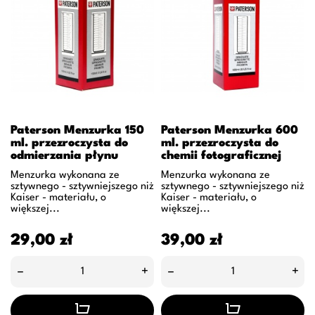
Paterson Menzurka 150
Paterson Menzurka 600
ml. przezroczysta do
ml. przezroczysta do
odmierzania płynu
chemii fotograficznej
Menzurka wykonana ze
Menzurka wykonana ze
sztywnego - sztywniejszego niż
sztywnego - sztywniejszego niż
Kaiser - materiału, o
Kaiser - materiału, o
większej...
większej...
Cena
Cena
29,00 zł
39,00 zł
–
+
–
+