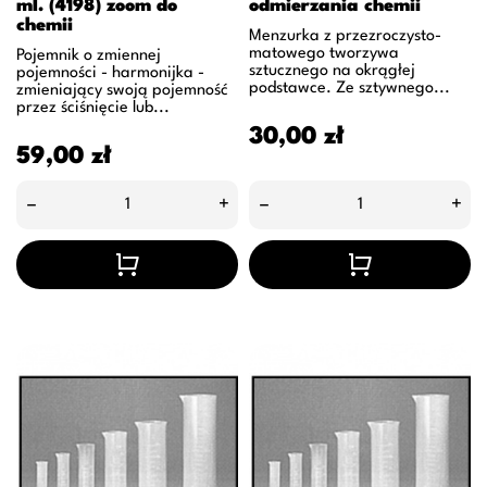
ml. (4198) zoom do
odmierzania chemii
chemii
Menzurka z przezroczysto-
matowego tworzywa
Pojemnik o zmiennej
sztucznego na okrągłej
pojemności - harmonijka -
podstawce. Ze sztywnego...
zmieniający swoją pojemność
przez ściśnięcie lub...
Cena
30,00 zł
Cena
59,00 zł
–
+
–
+