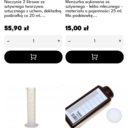
Naczynie 2 litrowe ze
Menzurka wykonana ze
sztywnego tworzywa
sztywnego - lekko mlecznego -
sztucznego z uchem, dokładną
materiału o pojemności 25 ml.
podziałką co 20 ml....
Ma podstawkę...
Cena
Cena
55,90 zł
15,00 zł
–
+
–
+