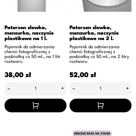
Paterson zlewka,
Paterson zlewka,
menzurka, naczynie
menzurka, naczynie
plastikowe na 1 l.
plastikowe na 2 l.
Pojemnik do odmierzania
Pojemnik do odmierzania
chemii fotograficznej z
chemii fotograficznej z
podziałką co 50 ml., na 1 litr
podziałką co 50 ml., na 2 litry
roztworu
roztworu
Cena
Cena
38,00 zł
52,00 zł
–
+
–
+
OBECNIE BRAK NA STANIE