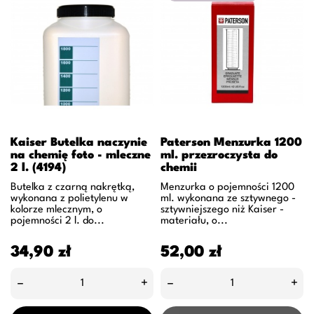
Kaiser Butelka naczynie
Paterson Menzurka 1200
na chemię foto - mleczne
ml. przezroczysta do
2 l. (4194)
chemii
Butelka z czarną nakrętką,
Menzurka o pojemności 1200
wykonana z polietylenu w
ml. wykonana ze sztywnego -
kolorze mlecznym, o
sztywniejszego niż Kaiser -
pojemności 2 l. do...
materiału, o...
Cena
Cena
34,90 zł
52,00 zł
–
+
–
+