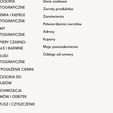
CESORIA
Dane osobowe
TOGRAFICZNE
Zwroty produktów
EMIA I KĄPIELE
Zamówienia
TOGRAFICZNE
Potwierdzenia zwrotów
LMY
Adresy
TOGRAFICZNE
Kupony
PIERY CZARNO-
Moje powiadomienia
AŁE I BARWNE
Odstąp od umowy
ŁUGI
TOGRAFICZNE
POSAŻENIE CIEMNI
CESORIA DO
AJDÓW
CHIWIZACJA
LMÓW I ODBITEK
TUSZ I CZYSZCZENIE