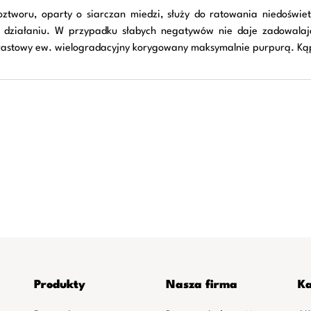
tworu, oparty o siarczan miedzi, służy do ratowania niedoświe
 i działaniu. W przypadku słabych negatywów nie daje zadowal
rastowy ew. wielogradacyjny korygowany maksymalnie purpurą. Kąpi
Produkty
Nasza firma
Ka