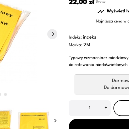
22,00 zł
Brutto

Wyświetl h
Najniższa cena w 
indeks
Indeks:
2M
Marka:
Typowy wzmacniacz miedziowy na
do ratowania niedoświetlonych
Darmow
Do darmowej
–
+
keyboard_arrow_right