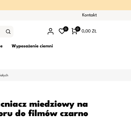
Kontakt
0
0
0,00 ZŁ
ne
Wyposażenie ciemni
iałych
niacz miedziowy na
oru do filmów czarno