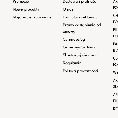
Promocje
Dostawa i płatność
AK
FO
Nowe produkty
O nas
CH
Najczęściej kupowane
Formularz reklamacji
FO
Prawo odstąpienia od
FI
umowy
FO
Cennik usług
PA
Gdzie wysłać filmy
BI
Skontaktuj się z nami
US
Regulamin
FO
Polityka prywatności
WY
AK
SL
AR
FI
RE