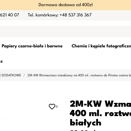
Darmowa dostawa od 400zł
 621 40 07
Tel. komórkowy: +48 537 316 367
Papiery czarno-białe i barwne
Chemia i kąpiele fotograficz
sz
LE DODATKOWE
2M-KW Wzmacniacz miedziowy na 400 ml. roztworu do filmów czarno b
2M-KW Wzmac
0
400 ml. roztw
białych