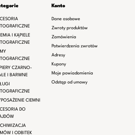
tegorie
Konto
CESORIA
Dane osobowe
TOGRAFICZNE
Zwroty produktów
EMIA I KĄPIELE
Zamówienia
TOGRAFICZNE
Potwierdzenia zwrotów
LMY
Adresy
TOGRAFICZNE
Kupony
PIERY CZARNO-
Moje powiadomienia
AŁE I BARWNE
Odstąp od umowy
ŁUGI
TOGRAFICZNE
POSAŻENIE CIEMNI
CESORIA DO
AJDÓW
CHIWIZACJA
LMÓW I ODBITEK