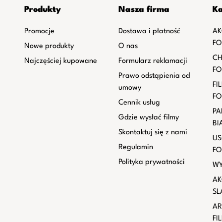
Produkty
Nasza firma
Ka
Promocje
Dostawa i płatność
AK
FO
Nowe produkty
O nas
CH
Najczęściej kupowane
Formularz reklamacji
FO
Prawo odstąpienia od
FI
umowy
FO
Cennik usług
PA
Gdzie wysłać filmy
BI
Skontaktuj się z nami
US
Regulamin
FO
Polityka prywatności
WY
AK
SL
AR
FI