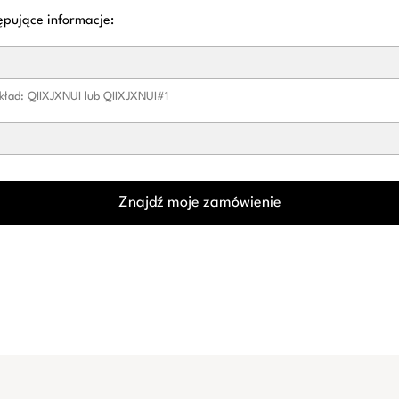
ępujące informacje:
kład: QIIXJXNUI lub QIIXJXNUI#1
Znajdź moje zamówienie