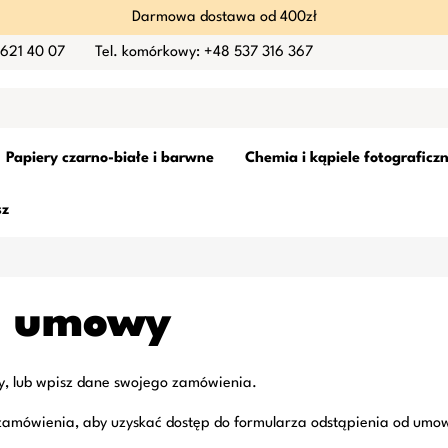
Darmowa dostawa od 400zł
 621 40 07
Tel. komórkowy: +48 537 316 367
Papiery czarno-białe i barwne
Chemia i kąpiele fotograficz
sz
d umowy
wy, lub wpisz dane swojego zamówienia.
 zamówienia, aby uzyskać dostęp do formularza odstąpienia od umo