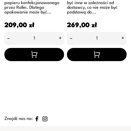
papieru konfekcjonowanego
być inne w zależności od
przez Rollei. Dlatego
dostawcy, co nie może być
opakowanie może być...
podstawą do...
Cena
Cena
209,00 zł
269,00 zł
–
+
–
+
Znajdź nas na: