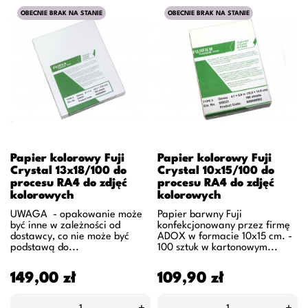
OBECNIE BRAK NA STANIE
OBECNIE BRAK NA STANIE
Papier kolorowy Fuji
Papier kolorowy Fuji
Crystal 13x18/100 do
Crystal 10x15/100 do
procesu RA4 do zdjęć
procesu RA4 do zdjęć
kolorowych
kolorowych
UWAGA - opakowanie może
Papier barwny Fuji
być inne w zależności od
konfekcjonowany przez firmę
dostawcy, co nie może być
ADOX w formacie 10x15 cm. -
podstawą do...
100 sztuk w kartonowym...
Cena
Cena
149,00 zł
109,90 zł