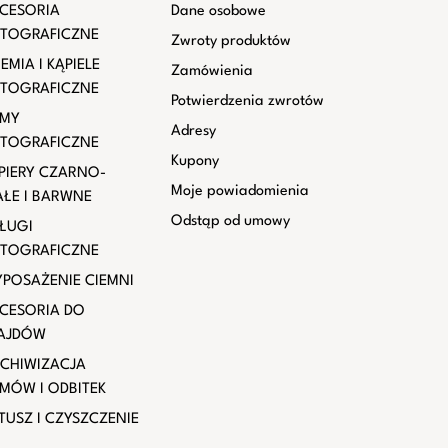
CESORIA
Dane osobowe
TOGRAFICZNE
Zwroty produktów
EMIA I KĄPIELE
Zamówienia
TOGRAFICZNE
Potwierdzenia zwrotów
LMY
Adresy
TOGRAFICZNE
Kupony
PIERY CZARNO-
Moje powiadomienia
AŁE I BARWNE
Odstąp od umowy
ŁUGI
TOGRAFICZNE
POSAŻENIE CIEMNI
CESORIA DO
AJDÓW
CHIWIZACJA
LMÓW I ODBITEK
TUSZ I CZYSZCZENIE