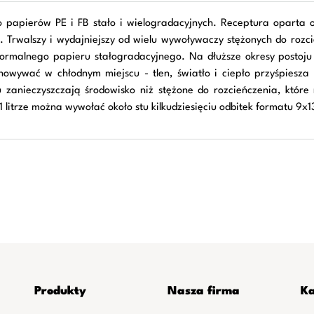
 papierów PE i FB stało i wielogradacyjnych. Receptura oparta 
 Trwalszy i wydajniejszy od wielu wywoływaczy stężonych do rozci
ormalnego papieru stałogradacyjnego. Na dłuższe okresy postoju w
chowywać w chłodnym miejscu - tlen, światło i ciepło przyśpie
zanieczyszczają środowisko niż stężone do rozcieńczenia, które 
litrze można wywołać około stu kilkudziesięciu odbitek formatu 9x1
Produkty
Nasza firma
Ka