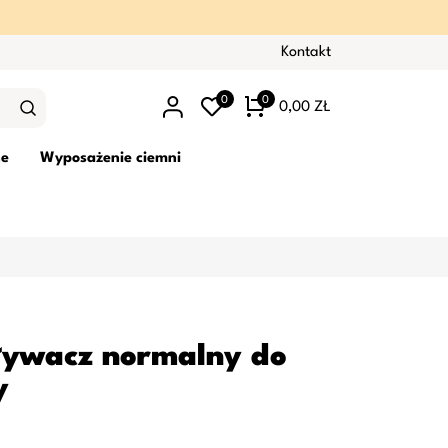
Kontakt
0
0
0,00 ZŁ
ne
Wyposażenie ciemni
ywacz normalny do
y