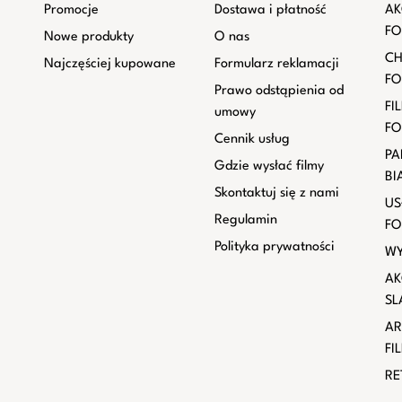
Promocje
Dostawa i płatność
AK
FO
Nowe produkty
O nas
CH
Najczęściej kupowane
Formularz reklamacji
FO
Prawo odstąpienia od
FI
umowy
FO
Cennik usług
PA
Gdzie wysłać filmy
BI
Skontaktuj się z nami
US
Regulamin
FO
Polityka prywatności
WY
AK
SL
AR
FI
RE