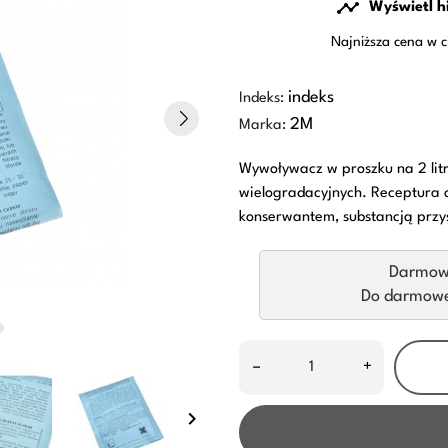

Wyświetl h
Najniższa cena w c
indeks
Indeks:
2M
Marka:
Wywoływacz w proszku na 2 litr
wielogradacyjnych. Receptura o
konserwantem, substancją przy
Darmow
Do darmowej
–
+
keyboard_arrow_right