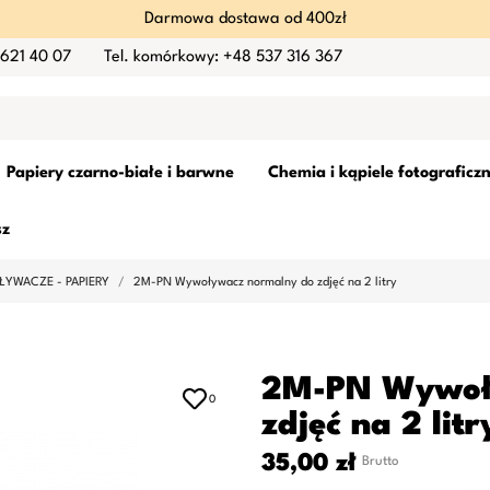
Darmowa dostawa od 400zł
 621 40 07
Tel. komórkowy: +48 537 316 367
Papiery czarno-białe i barwne
Chemia i kąpiele fotograficz
sz
YWACZE - PAPIERY
2M-PN Wywoływacz normalny do zdjęć na 2 litry
2M-PN Wywoł
0
zdjęć na 2 litr
35,00 zł
Brutto