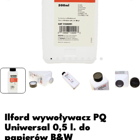
Ilford wywoływacz PQ
Uniwersal 0,5 l. do
papierów B&W