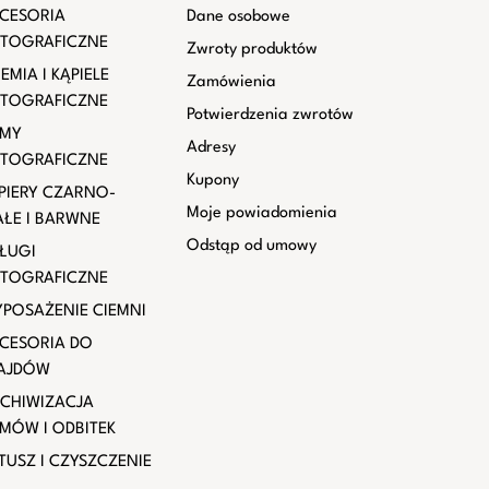
CESORIA
Dane osobowe
TOGRAFICZNE
Zwroty produktów
EMIA I KĄPIELE
Zamówienia
TOGRAFICZNE
Potwierdzenia zwrotów
LMY
Adresy
TOGRAFICZNE
Kupony
PIERY CZARNO-
Moje powiadomienia
AŁE I BARWNE
Odstąp od umowy
ŁUGI
TOGRAFICZNE
POSAŻENIE CIEMNI
CESORIA DO
AJDÓW
CHIWIZACJA
LMÓW I ODBITEK
TUSZ I CZYSZCZENIE