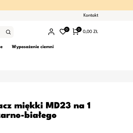
Kontakt
0
0
0,00 ZŁ
ne
Wyposażenie ciemni
z miękki MD23 na 1
czarno-białego