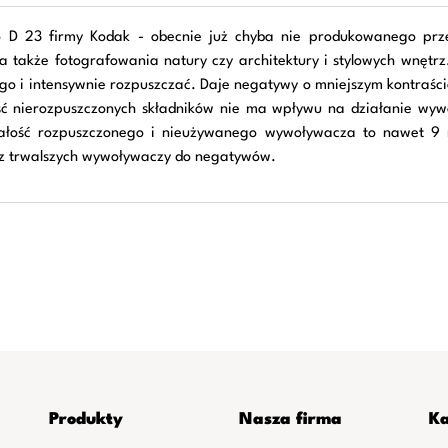
 D 23 firmy Kodak - obecnie już chyba nie produkowanego prz
 a także fotografowania natury czy architektury i stylowych wnętr
ługo i intensywnie rozpuszczać. Daje negatywy o mniejszym kontraś
ość nierozpuszczonych składników nie ma wpływu na działanie w
rwałość rozpuszczonego i nieużywanego wywoływacza to nawet 9
m z trwalszych wywoływaczy do negatywów.
Produkty
Nasza firma
Ka