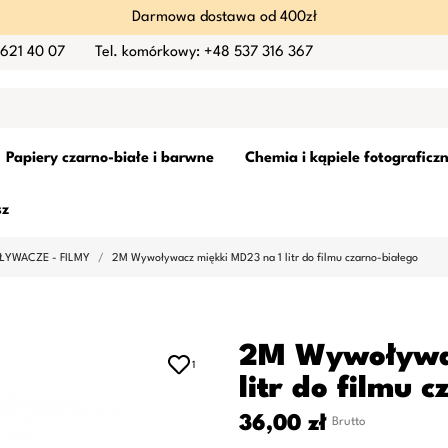
Darmowa dostawa od 400zł
 621 40 07
Tel. komórkowy: +48 537 316 367
Papiery czarno-białe i barwne
Chemia i kąpiele fotograficz
sz
YWACZE - FILMY
2M Wywoływacz miękki MD23 na 1 litr do filmu czarno-białego
2M Wywoływac
1
litr do filmu 
36,00 zł
Brutto