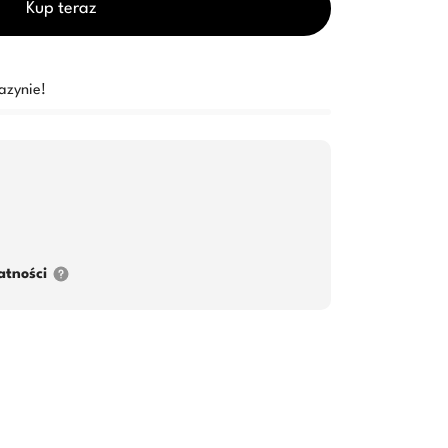
Kup teraz
azynie!
atności