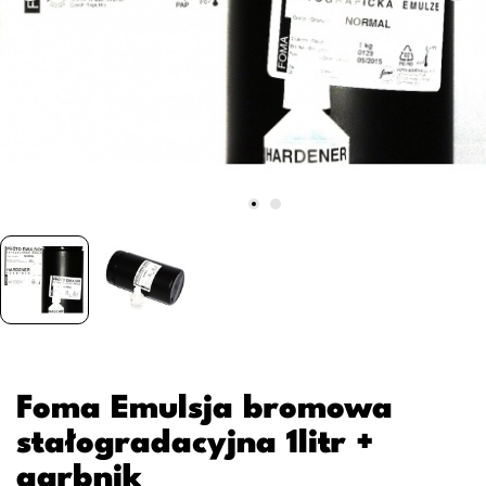
Foma Emulsja bromowa
stałogradacyjna 1litr +
garbnik