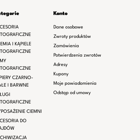
tegorie
Konto
CESORIA
Dane osobowe
TOGRAFICZNE
Zwroty produktów
EMIA I KĄPIELE
Zamówienia
TOGRAFICZNE
Potwierdzenia zwrotów
LMY
Adresy
TOGRAFICZNE
Kupony
PIERY CZARNO-
Moje powiadomienia
AŁE I BARWNE
Odstąp od umowy
ŁUGI
TOGRAFICZNE
POSAŻENIE CIEMNI
CESORIA DO
AJDÓW
CHIWIZACJA