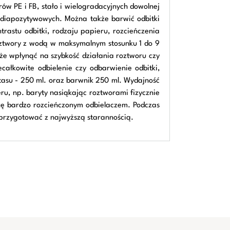
w PE i FB, stało i wielogradacyjnych dowolnej
 i diapozytywowych. Można także barwić odbitki
rastu odbitki, rodzaju papieru, rozcieńczenia
 roztwory z wodą w maksymalnym stosunku 1 do 9
oże wpłynąć na szybkość działania roztworu czy
ałkowite odbielenie czy odbarwienie odbitki,
otasu - 250 ml. oraz barwnik 250 ml. Wydajność
ru, np. baryty nasiąkając roztworami fizycznie
tkę bardzo rozcieńczonym odbielaczem. Podczas
 przygotować z najwyższą starannością.