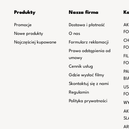
Produkty
Nasza firma
Ka
Promocje
Dostawa i płatność
AK
FO
Nowe produkty
O nas
CH
Najczęściej kupowane
Formularz reklamacji
FO
Prawo odstąpienia od
FI
umowy
FO
Cennik usług
PA
Gdzie wysłać filmy
BI
Skontaktuj się z nami
US
Regulamin
FO
Polityka prywatności
WY
AK
SL
AR