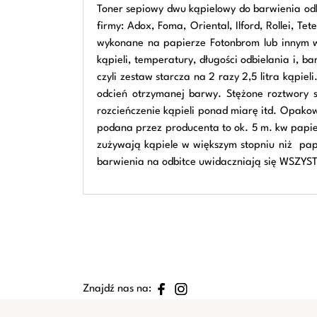
Toner sepiowy dwu kąpielowy do barwienia odb
firmy: Adox, Foma, Oriental, Ilford, Rollei, 
wykonane na papierze Fotonbrom lub innym wie
kąpieli, temperatury, długości odbielania i, 
czyli zestaw starcza na 2 razy 2,5 litra kąpi
odcień otrzymanej barwy. Stężone roztwory s
rozcieńczenie kąpieli ponad miarę itd. Opakow
podana przez producenta to ok. 5 m. kw papier
zużywają kąpiele w większym stopniu niż papi
barwienia na odbitce uwidaczniają się WSZYST
Znajdź nas na: