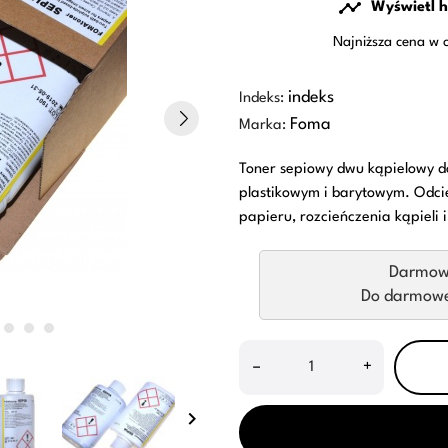

Wyświetl h
Najniższa cena w 
indeks
Indeks:
Foma
Marka:
Toner sepiowy dwu kąpielowy d
plastikowym i barytowym. Odcień
papieru, rozcieńczenia kąpieli i
Darmow
Do darmowej
–
+
keyboard_arrow_right