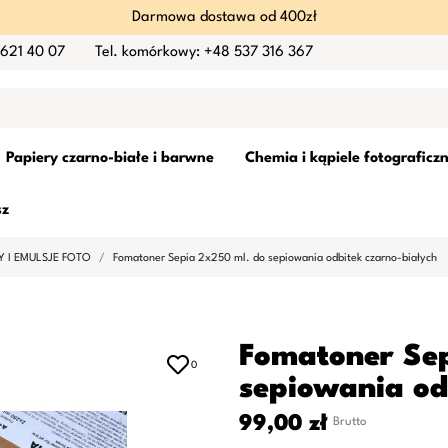
Darmowa dostawa od 400zł
 621 40 07
Tel. komórkowy: +48 537 316 367
Papiery czarno-białe i barwne
Chemia i kąpiele fotograficz
sz
 I EMULSJE FOTO
Fomatoner Sepia 2x250 ml. do sepiowania odbitek czarno-białych
Fomatoner Sep
0
sepiowania od
99,00 zł
Brutto