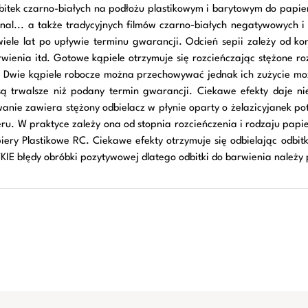
itek czarno-białych na podłożu plastikowym i barytowym do papieró
Tetenal... a także tradycyjnych filmów czarno-białych negatywowych
le lat po upływie terminu gwarancji. Odcień sepii zależy od kont
barwienia itd. Gotowe kąpiele otrzymuje się rozcieńczając stężone
eli. Dwie kąpiele robocze można przechowywać jednak ich zużycie m
ą trwalsze niż podany termin gwarancji. Ciekawe efekty daje niec
anie zawiera stężony odbielacz w płynie oparty o żelazicyjanek p
u. W praktyce zależy ona od stopnia rozcieńczenia i rodzaju papie
ery Plastikowe RC. Ciekawe efekty otrzymuje się odbielając odbi
KIE błędy obróbki pozytywowej dlatego odbitki do barwienia należy