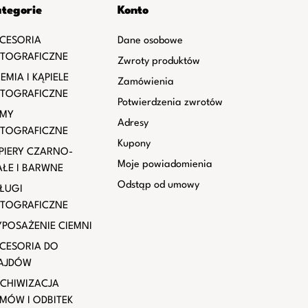
tegorie
Konto
CESORIA
Dane osobowe
TOGRAFICZNE
Zwroty produktów
EMIA I KĄPIELE
Zamówienia
TOGRAFICZNE
Potwierdzenia zwrotów
LMY
Adresy
TOGRAFICZNE
Kupony
PIERY CZARNO-
Moje powiadomienia
AŁE I BARWNE
Odstąp od umowy
ŁUGI
TOGRAFICZNE
POSAŻENIE CIEMNI
CESORIA DO
AJDÓW
CHIWIZACJA
LMÓW I ODBITEK