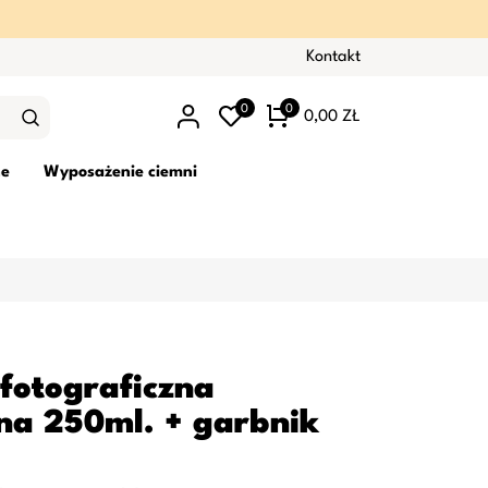
Kontakt
0
0
0,00 ZŁ
ne
Wyposażenie ciemni
fotograficzna
na 250ml. + garbnik