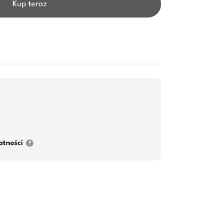
Kup teraz
atności