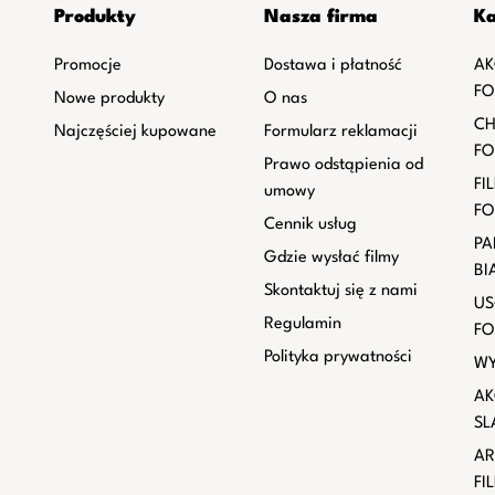
Produkty
Nasza firma
Ka
Promocje
Dostawa i płatność
AK
FO
Nowe produkty
O nas
CH
Najczęściej kupowane
Formularz reklamacji
FO
Prawo odstąpienia od
FI
umowy
FO
Cennik usług
PA
Gdzie wysłać filmy
BI
Skontaktuj się z nami
US
Regulamin
FO
Polityka prywatności
WY
AK
SL
AR
FI