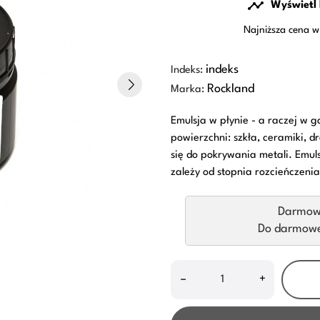

Wyświetl 
Najniższa cena w
indeks
Indeks:
Rockland
Marka:
Emulsja w płynie - a raczej w 
powierzchni: szkła, ceramiki, d
się do pokrywania metali. Emul
zależy od stopnia rozcieńczeni
Darmow
Do darmowej
–
+