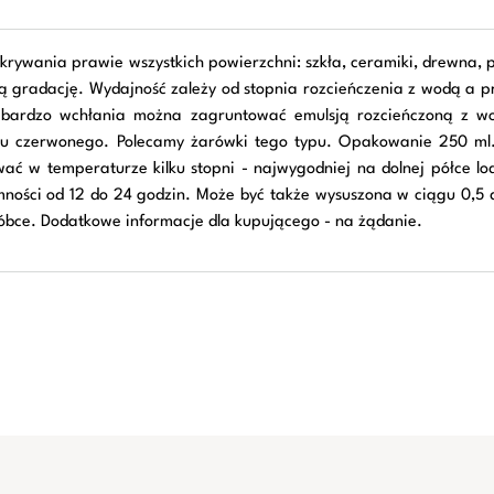
okrywania prawie wszystkich powierzchni: szkła, ceramiki, drewna, pa
 gradację. Wydajność zależy od stopnia rozcieńczenia z wodą a pr
e bardzo wchłania można zagruntować emulsją rozcieńczoną z wo
ru czerwonego. Polecamy żarówki tego typu. Opakowanie 250 ml.
ć w temperaturze kilku stopni - najwygodniej na dolnej półce lod
mności od 12 do 24 godzin. Może być także wysuszona w ciągu 0,5 
róbce. Dodatkowe informacje dla kupującego - na żądanie.