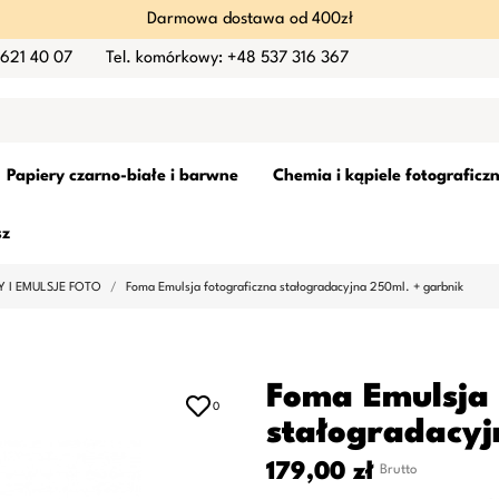
Darmowa dostawa od 400zł
 621 40 07
Tel. komórkowy: +48 537 316 367
Papiery czarno-białe i barwne
Chemia i kąpiele fotograficz
sz
 I EMULSJE FOTO
Foma Emulsja fotograficzna stałogradacyjna 250ml. + garbnik
Foma Emulsja 
0
stałogradacyj
179,00 zł
Brutto