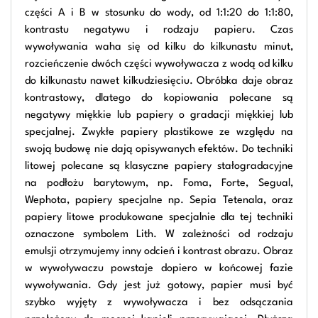
części A i B w stosunku do wody, od 1:1:20 do 1:1:80,
kontrastu negatywu i rodzaju papieru. Czas
wywoływania waha się od kilku do kilkunastu minut,
rozcieńczenie dwóch części wywoływacza z wodą od kilku
do kilkunastu nawet kilkudziesięciu. Obróbka daje obraz
kontrastowy, dlatego do kopiowania polecane są
negatywy miękkie lub papiery o gradacji miękkiej lub
specjalnej. Zwykłe papiery plastikowe ze względu na
swoją budowę nie dają opisywanych efektów. Do techniki
litowej polecane są klasyczne papiery stałogradacyjne
na podłożu barytowym, np. Foma, Forte, Segual,
Wephota, papiery specjalne np. Sepia Tetenala, oraz
papiery litowe produkowane specjalnie dla tej techniki
oznaczone symbolem Lith. W zależności od rodzaju
emulsji otrzymujemy inny odcień i kontrast obrazu. Obraz
w wywoływaczu powstaje dopiero w końcowej fazie
wywoływania. Gdy jest już gotowy, papier musi być
szybko wyjęty z wywoływacza i bez odsączania