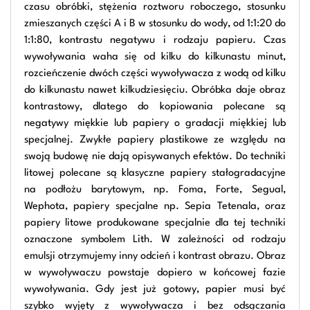
czasu obróbki, stężenia roztworu roboczego, stosunku
zmieszanych części A i B w stosunku do wody, od 1:1:20 do
1:1:80, kontrastu negatywu i rodzaju papieru. Czas
wywoływania waha się od kilku do kilkunastu minut,
rozcieńczenie dwóch części wywoływacza z wodą od kilku
do kilkunastu nawet kilkudziesięciu. Obróbka daje obraz
kontrastowy, dlatego do kopiowania polecane są
negatywy miękkie lub papiery o gradacji miękkiej lub
specjalnej. Zwykłe papiery plastikowe ze względu na
swoją budowę nie dają opisywanych efektów. Do techniki
litowej polecane są klasyczne papiery stałogradacyjne
na podłożu barytowym, np. Foma, Forte, Segual,
Wephota, papiery specjalne np. Sepia Tetenala, oraz
papiery litowe produkowane specjalnie dla tej techniki
oznaczone symbolem Lith. W zależności od rodzaju
emulsji otrzymujemy inny odcień i kontrast obrazu. Obraz
w wywoływaczu powstaje dopiero w końcowej fazie
wywoływania. Gdy jest już gotowy, papier musi być
szybko wyjęty z wywoływacza i bez odsączania