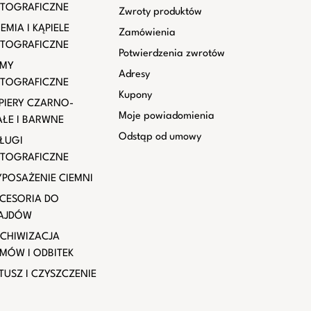
TOGRAFICZNE
Zwroty produktów
EMIA I KĄPIELE
Zamówienia
TOGRAFICZNE
Potwierdzenia zwrotów
LMY
Adresy
TOGRAFICZNE
Kupony
PIERY CZARNO-
Moje powiadomienia
AŁE I BARWNE
Odstąp od umowy
ŁUGI
TOGRAFICZNE
POSAŻENIE CIEMNI
CESORIA DO
AJDÓW
CHIWIZACJA
LMÓW I ODBITEK
TUSZ I CZYSZCZENIE