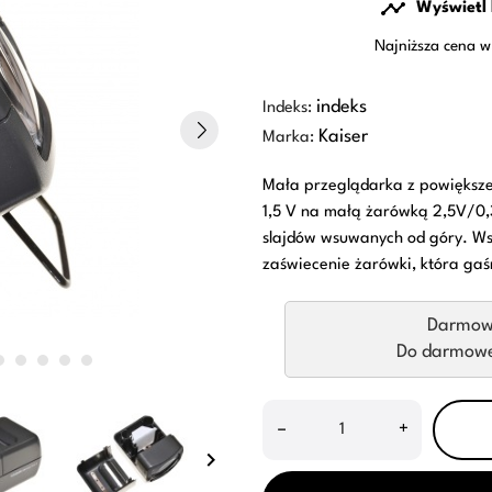

Wyświetl 
Najniższa cena w
indeks
Indeks:
Kaiser
Marka:
Mała przeglądarka z powiększe
1,5 V na małą żarówką 2,5V/0
slajdów wsuwanych od góry. W
zaświecenie żarówki, która ga
Darmow
Do darmowej
–
+
keyboard_arrow_right