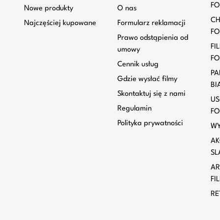
FO
Nowe produkty
O nas
CH
Najczęściej kupowane
Formularz reklamacji
FO
Prawo odstąpienia od
FI
umowy
FO
Cennik usług
PA
Gdzie wysłać filmy
BI
Skontaktuj się z nami
US
Regulamin
FO
Polityka prywatności
WY
AK
SL
AR
FI
RE