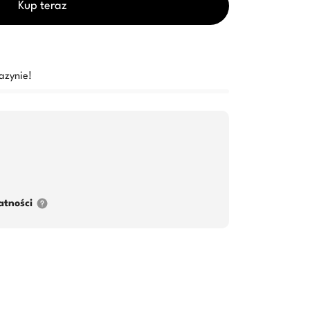
Kup teraz
azynie!
atności