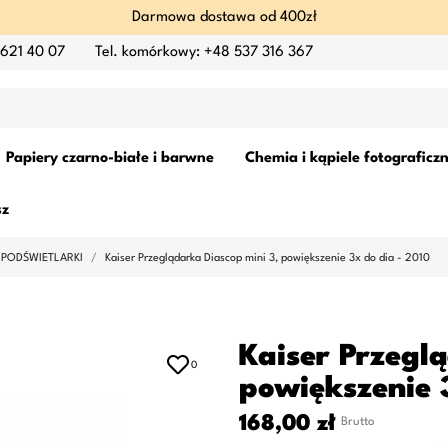
Darmowa dostawa od 400zł
 621 40 07
Tel. komórkowy: +48 537 316 367
Papiery czarno-białe i barwne
Chemia i kąpiele fotograficz
sz
 PODŚWIETLARKI
Kaiser Przeglądarka Diascop mini 3, powiększenie 3x do dia - 2010
Kaiser Przegl
0
powiększenie 
168,00 zł
Brutto