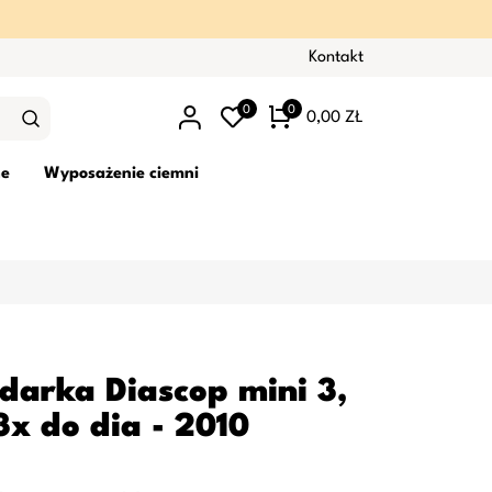
Kontakt
0
0
0,00 ZŁ
ne
Wyposażenie ciemni
ądarka Diascop mini 3,
3x do dia - 2010