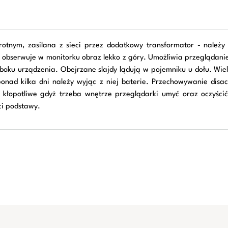
otnym, zasilana z sieci przez dodatkowy transformator - należ
e i obserwuje w monitorku obraz lekko z góry. Umożliwia przegląd
ku urządzenia. Obejrzane slajdy lądują w pojemniku u dołu. Wiel
 ponad kilka dni należy wyjąc z niej baterie. Przechowywanie di
o kłopotliwe gdyż trzeba wnętrze przeglądarki umyć oraz oczyścić
ci podstawy.