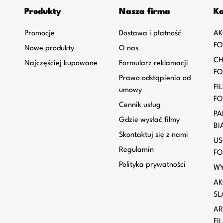
Produkty
Nasza firma
Ka
Promocje
Dostawa i płatność
AK
FO
Nowe produkty
O nas
CH
Najczęściej kupowane
Formularz reklamacji
FO
Prawo odstąpienia od
FI
umowy
FO
Cennik usług
PA
Gdzie wysłać filmy
BI
Skontaktuj się z nami
US
Regulamin
FO
Polityka prywatności
WY
AK
SL
AR
FI