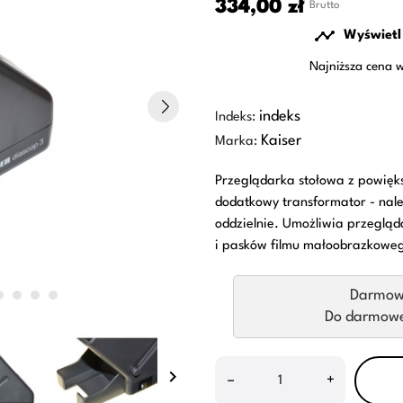
334,00 zł
Brutto

Wyświetl 
Najniższa cena w
indeks
Indeks:
Kaiser
Marka:
Przeglądarka stołowa z powięks
dodatkowy transformator - nale
oddzielnie. Umożliwia przeglą
i pasków filmu małoobrazkowe
Darmow
Do darmowej
keyboard_arrow_right
–
+