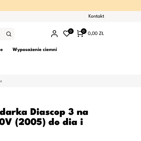
Kontakt
0
0
0,00 ZŁ
ne
Wyposażenie ciemni
sz
ądarka Diascop 3 na
0V (2005) do dia i