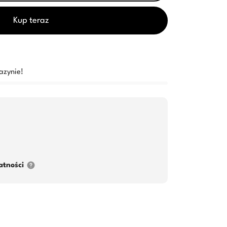
Kup teraz
azynie!
atności