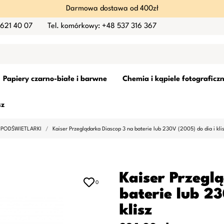
Darmowa dostawa od 400zł
 621 40 07
Tel. komórkowy: +48 537 316 367
Papiery czarno-białe i barwne
Chemia i kąpiele fotograficz
sz
 PODŚWIETLARKI
Kaiser Przeglądarka Diascop 3 na baterie lub 230V (2005) do dia i kli
Kaiser Przegl
0
baterie lub 23
klisz