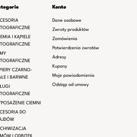
tegorie
Konto
CESORIA
Dane osobowe
TOGRAFICZNE
Zwroty produktów
EMIA I KĄPIELE
Zamówienia
TOGRAFICZNE
Potwierdzenia zwrotów
LMY
Adresy
TOGRAFICZNE
Kupony
PIERY CZARNO-
Moje powiadomienia
AŁE I BARWNE
Odstąp od umowy
ŁUGI
TOGRAFICZNE
POSAŻENIE CIEMNI
CESORIA DO
AJDÓW
CHIWIZACJA
LMÓW I ODBITEK