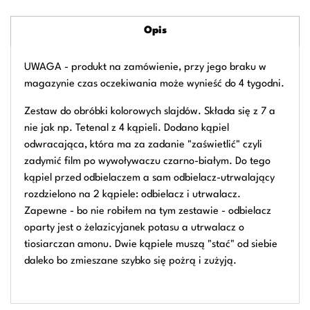
Opis
UWAGA - produkt na zamówienie, przy jego braku w
magazynie czas oczekiwania może wynieść do 4 tygodni.
Zestaw do obróbki kolorowych slajdów. Składa się z 7 a
nie jak np. Tetenal z 4 kąpieli. Dodano kąpiel
odwracająca, która ma za zadanie "zaświetlić" czyli
zadymić film po wywoływaczu czarno-białym. Do tego
kąpiel przed odbielaczem a sam odbielacz-utrwalający
rozdzielono na 2 kąpiele: odbielacz i utrwalacz.
Zapewne - bo nie robiłem na tym zestawie - odbielacz
oparty jest o żelazicyjanek potasu a utrwalacz o
tiosiarczan amonu. Dwie kąpiele muszą "stać" od siebie
daleko bo zmieszane szybko się pożrą i zużyją.