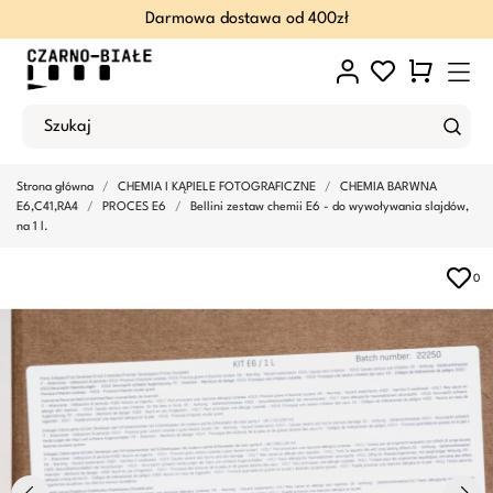
Darmowa dostawa od 400zł
Strona główna
CHEMIA I KĄPIELE FOTOGRAFICZNE
CHEMIA BARWNA
E6,C41,RA4
PROCES E6
Bellini zestaw chemii E6 - do wywoływania slajdów,
na 1 l.
0