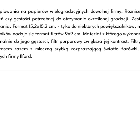
opiowania na papierów wielogradacyjnych dowolnej firmy. Różnic
czy gęstości potrzebnej do otrzymania określonej gradacji. Zesta
iałania. Format 15,2x15,2 cm. - tylko do niektórych powiększalnikó
ików nadaje się format filtrów 9x9 cm. Materiał z którego wykonano f
onalnie do jego gęstości, filtr purpurowy zwiększa jej kontrast. Fil
asem razem z mleczną szybką rozpraszającą światło żarówki. Dl
ch firmy Ilford.