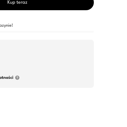
Kup teraz
azynie!
atności