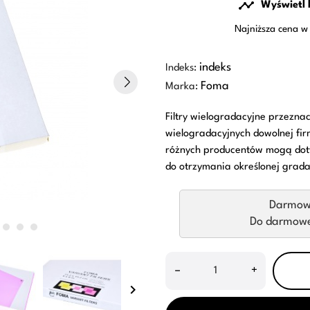

Wyświetl 
Najniższa cena w 
indeks
Indeks:
Foma
Marka:
Filtry wielogradacyjne przezn
wielogradacyjnych dowolnej fir
różnych producentów mogą doty
do otrzymania określonej grada
Darmow
Do darmowej
–
+
keyboard_arrow_right