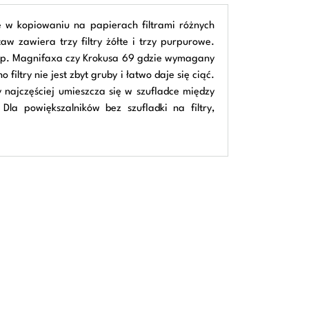
e w kopiowaniu na papierach filtrami różnych
w zawiera trzy filtry żółte i trzy purpurowe.
w, np. Magnifaxa czy Krokusa 69 gdzie wymagany
iltry nie jest zbyt gruby i łatwo daje się ciąć.
try najczęściej umieszcza się w szufladce między
a powiększalników bez szufladki na filtry,