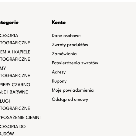
tegorie
Konto
CESORIA
Dane osobowe
TOGRAFICZNE
Zwroty produktów
EMIA I KĄPIELE
Zamówienia
TOGRAFICZNE
Potwierdzenia zwrotów
LMY
Adresy
TOGRAFICZNE
Kupony
PIERY CZARNO-
Moje powiadomienia
AŁE I BARWNE
Odstąp od umowy
ŁUGI
TOGRAFICZNE
POSAŻENIE CIEMNI
CESORIA DO
AJDÓW