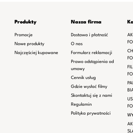
Produkty
Nasza firma
Ka
Promocje
Dostawa i płatność
AK
FO
Nowe produkty
O nas
CH
Najczęściej kupowane
Formularz reklamacji
FO
Prawo odstąpienia od
FI
umowy
FO
Cennik usług
PA
Gdzie wysłać filmy
BI
Skontaktuj się z nami
US
Regulamin
FO
Polityka prywatności
WY
AK
SL