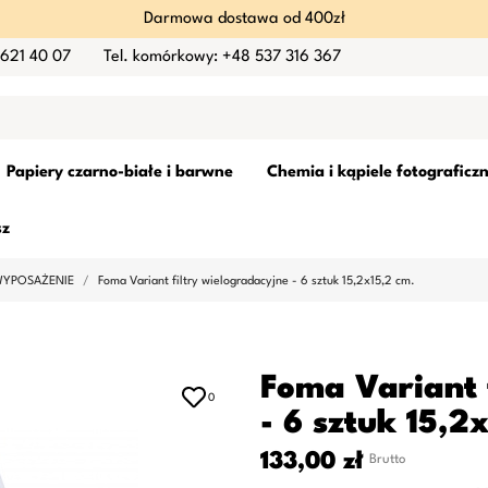
Darmowa dostawa od 400zł
 621 40 07
Tel. komórkowy: +48 537 316 367
Papiery czarno-białe i barwne
Chemia i kąpiele fotograficz
sz
 WYPOSAŻENIE
Foma Variant filtry wielogradacyjne - 6 sztuk 15,2x15,2 cm.
Foma Variant 
0
- 6 sztuk 15,2
133,00 zł
Brutto