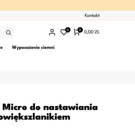
Kontakt
0
0
0,00 ZŁ
ne
Wyposażenie ciemni
 Micro do nastawiania
powiększlanikiem