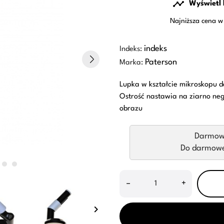

Wyświetl 
Najniższa cena w
indeks
Indeks:
Paterson
Marka:
Lupka w kształcie mikroskopu d
Ostrość nastawia na ziarno neg
obrazu
Darmow
Do darmowej
–
+
keyboard_arrow_right