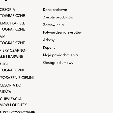
CESORIA
Dane osobowe
TOGRAFICZNE
Zwroty produktów
EMIA I KĄPIELE
Zamówienia
TOGRAFICZNE
Potwierdzenia zwrotów
LMY
Adresy
TOGRAFICZNE
Kupony
PIERY CZARNO-
Moje powiadomienia
AŁE I BARWNE
Odstąp od umowy
ŁUGI
TOGRAFICZNE
POSAŻENIE CIEMNI
CESORIA DO
AJDÓW
CHIWIZACJA
LMÓW I ODBITEK
TUSZ I CZYSZCZENIE