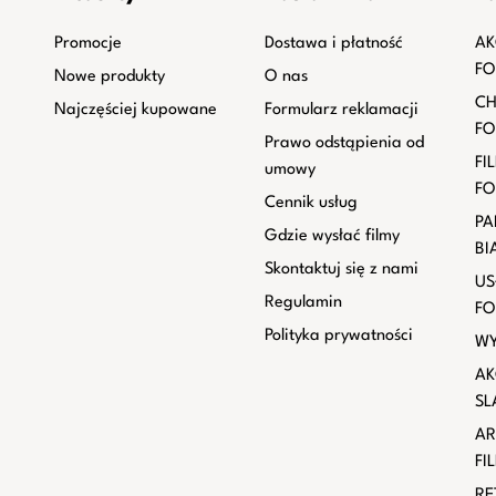
Promocje
Dostawa i płatność
AK
FO
Nowe produkty
O nas
CH
Najczęściej kupowane
Formularz reklamacji
FO
Prawo odstąpienia od
FI
umowy
FO
Cennik usług
PA
Gdzie wysłać filmy
BI
Skontaktuj się z nami
US
Regulamin
FO
Polityka prywatności
WY
AK
SL
AR
FI
RE