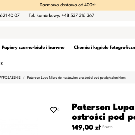
Darmowa dostawa od 400zł
 621 40 07
Tel. komórkowy: +48 537 316 367
Papiery czarno-białe i barwne
Chemia i kąpiele fotograficz
sz
 WYPOSAŻENIE
Paterson Lupa Micro do nastawiania ostrości pod powiększlanikiem
Paterson Lupa
0
ostrości pod 
149,00 zł
Brutto