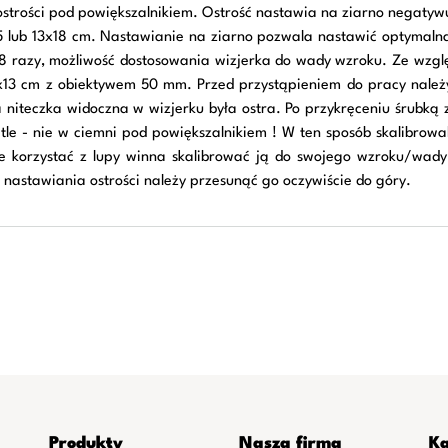
strości pod powiększalnikiem. Ostrość nastawia na ziarno negatyw
5 lub 13x18 cm. Nastawianie na ziarno pozwala nastawić optymalną 
 8 razy, możliwość dostosowania wizjerka do wady wzroku. Ze wzg
9x13 cm z obiektywem 50 mm. Przed przystąpieniem do pracy należ
a niteczka widoczna w wizjerku była ostra. Po przykręceniu śrubką
tle - nie w ciemni pod powiększalnikiem ! W ten sposób skalibrow
e korzystać z lupy winna skalibrować ją do swojego wzroku/wady.
 nastawiania ostrości należy przesunąć go oczywiście do góry.
Produkty
Nasza firma
Ka