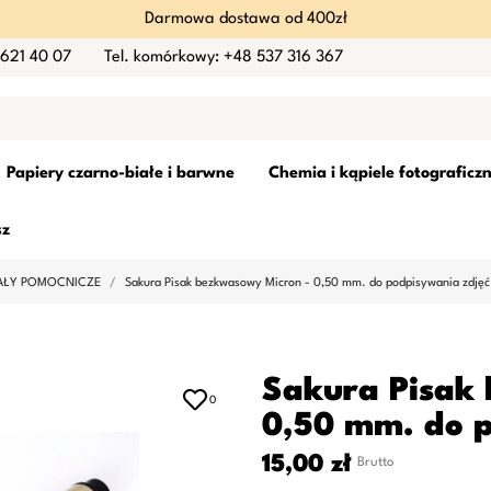
Darmowa dostawa od 400zł
 621 40 07
Tel. komórkowy: +48 537 316 367
Papiery czarno-białe i barwne
Chemia i kąpiele fotograficz
sz
AŁY POMOCNICZE
Sakura Pisak bezkwasowy Micron - 0,50 mm. do podpisywania zdjęć
Sakura Pisak
0
0,50 mm. do p
15,00 zł
Brutto