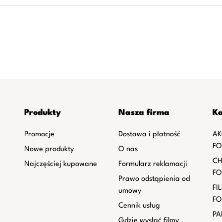
Produkty
Nasza firma
Ka
Promocje
Dostawa i płatność
AK
FO
Nowe produkty
O nas
CH
Najczęściej kupowane
Formularz reklamacji
FO
Prawo odstąpienia od
FI
umowy
FO
Cennik usług
PA
Gdzie wysłać filmy