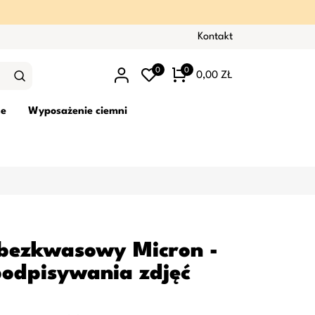
Kontakt
0
0
0,00 ZŁ
ne
Wyposażenie ciemni
 bezkwasowy Micron -
odpisywania zdjęć