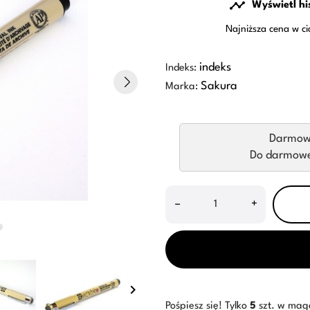

Wyświetl hi
Najniższa cena w ci
indeks
Indeks:
Sakura
Marka:
Darmow
Do darmowej
–
+
keyboard_arrow_right
Pośpiesz się! Tylko
5
szt. w mag