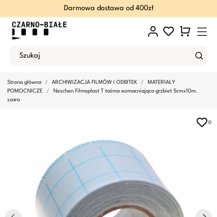
Darmowa dostawa od 400zł
Strona główna
ARCHIWIZACJA FILMÓW I ODBITEK
MATERIAŁY
POMOCNICZE
Neschen Filmoplast T taśma wzmacniająca grzbiet 5cmx10m.
szara
0