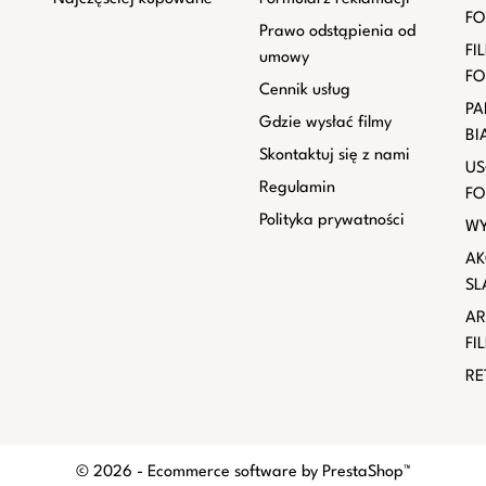
FO
Prawo odstąpienia od
FI
umowy
FO
Cennik usług
PA
Gdzie wysłać filmy
BI
Skontaktuj się z nami
US
Regulamin
FO
Polityka prywatności
WY
AK
SL
AR
FI
RE
© 2026 - Ecommerce software by PrestaShop™