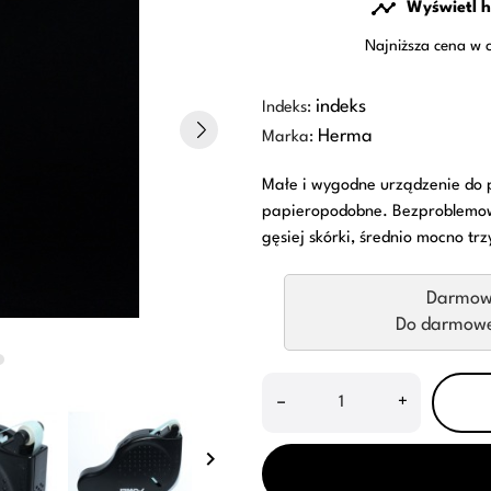

Wyświetl h
Najniższa cena w 
indeks
Indeks:
Herma
Marka:
Małe i wygodne urządzenie do po
papieropodobne. Bezproblemowo 
gęsiej skórki, średnio mocno t
Darmow
Do darmowej
–
+
keyboard_arrow_right