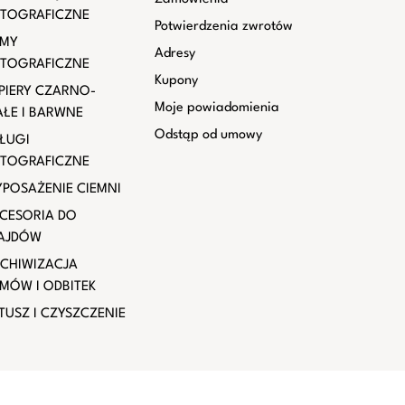
TOGRAFICZNE
Potwierdzenia zwrotów
LMY
Adresy
TOGRAFICZNE
Kupony
PIERY CZARNO-
Moje powiadomienia
AŁE I BARWNE
Odstąp od umowy
ŁUGI
TOGRAFICZNE
POSAŻENIE CIEMNI
CESORIA DO
AJDÓW
CHIWIZACJA
LMÓW I ODBITEK
TUSZ I CZYSZCZENIE