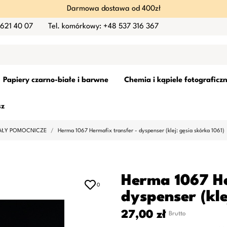
Darmowa dostawa od 400zł
 621 40 07
Tel. komórkowy: +48 537 316 367
Papiery czarno-białe i barwne
Chemia i kąpiele fotograficz
sz
AŁY POMOCNICZE
Herma 1067 Hermafix transfer - dyspenser (klej: gęsia skórka 1061)
Herma 1067 He
0
dyspenser (kle
27,00 zł
Brutto