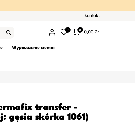
Kontakt
0
0
0,00 ZŁ
ne
Wyposażenie ciemni
rmafix transfer -
j: gęsia skórka 1061)