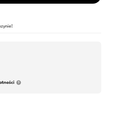
zynie!
atności