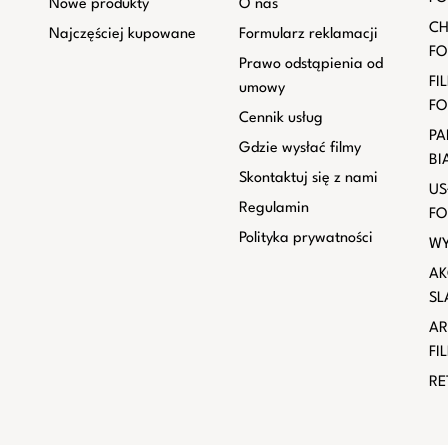
Nowe produkty
O nas
CH
Najczęściej kupowane
Formularz reklamacji
FO
Prawo odstąpienia od
FI
umowy
FO
Cennik usług
PA
Gdzie wysłać filmy
BI
Skontaktuj się z nami
US
Regulamin
FO
Polityka prywatności
WY
AK
SL
AR
FI
RE