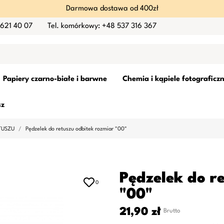
Darmowa dostawa od 400zł
 621 40 07
Tel. komórkowy: +48 537 316 367
Papiery czarno-białe i barwne
Chemia i kąpiele fotograficz
sz
TUSZU
Pędzelek do retuszu odbitek rozmiar "00"
Pędzelek do r
0
"00"
21,90 zł
Brutto