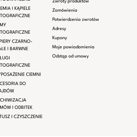
Zwroty produktów
EMIA I KĄPIELE
Zamówienia
TOGRAFICZNE
Potwierdzenia zwrotów
LMY
Adresy
TOGRAFICZNE
Kupony
PIERY CZARNO-
Moje powiadomienia
AŁE I BARWNE
Odstąp od umowy
ŁUGI
TOGRAFICZNE
POSAŻENIE CIEMNI
CESORIA DO
AJDÓW
CHIWIZACJA
LMÓW I ODBITEK
TUSZ I CZYSZCZENIE