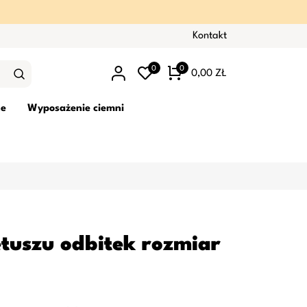
Kontakt
0
0
0,00 ZŁ
ne
Wyposażenie ciemni
etuszu odbitek rozmiar