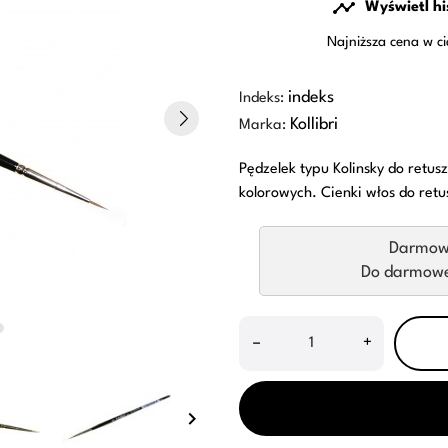

Wyświetl hi
Najniższa cena w c
indeks
Indeks:
Kollibri
Marka:
Pędzelek typu Kolinsky do retus
kolorowych. Cienki włos do retu
Darmow
Do darmowej
–
+
keyboard_arrow_right