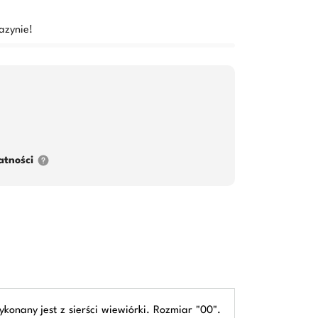
azynie!
atności
konany jest z sierści wiewiórki. Rozmiar "00".