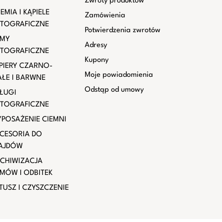
Zwroty produktów
EMIA I KĄPIELE
Zamówienia
TOGRAFICZNE
Potwierdzenia zwrotów
LMY
Adresy
TOGRAFICZNE
Kupony
PIERY CZARNO-
Moje powiadomienia
AŁE I BARWNE
Odstąp od umowy
ŁUGI
TOGRAFICZNE
POSAŻENIE CIEMNI
CESORIA DO
AJDÓW
CHIWIZACJA
LMÓW I ODBITEK
TUSZ I CZYSZCZENIE