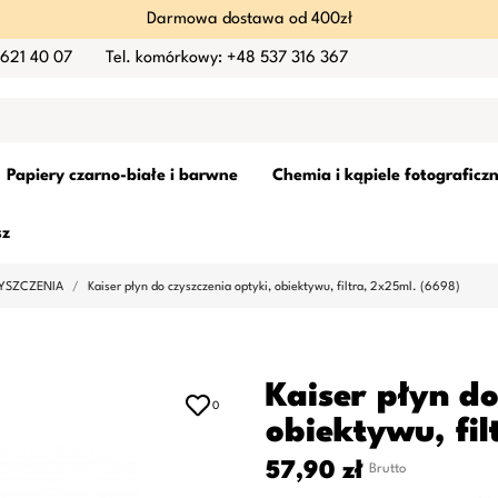
Darmowa dostawa od 400zł
 621 40 07
Tel. komórkowy: +48 537 316 367
Papiery czarno-białe i barwne
Chemia i kąpiele fotograficz
sz
YSZCZENIA
Kaiser płyn do czyszczenia optyki, obiektywu, filtra, 2x25ml. (6698)
Kaiser płyn do
0
obiektywu, fil
57,90 zł
Brutto