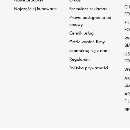
Nowe produkty
O nas
CH
Najczęściej kupowane
Formularz reklamacji
FO
Prawo odstąpienia od
FI
umowy
FO
Cennik usług
PA
Gdzie wysłać filmy
BI
Skontaktuj się z nami
US
Regulamin
FO
Polityka prywatności
WY
AK
SL
AR
FI
RE