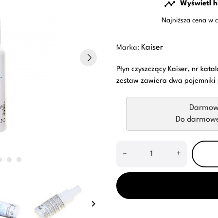

Wyświetl h
Najniższa cena w c
Kaiser
Marka:
Płyn czyszczący Kaiser, nr kata
zestaw zawiera dwa pojemniki p
Darmow
Do darmowej
–
+
keyboard_arrow_right