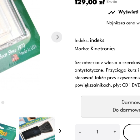
129,00 zł
Brutto

Wyświetl 
Najniższa cena w
indeks
Indeks:
Kinetronics
Marka:
Szczoteczka z włosia o szerok
antystatyczne. Przyciąga kurz i
stosować także przy czyszczeniu
powiększalnikach, płyt CD i DVD
Darmow
Do darmowej
keyboard_arrow_right
–
+