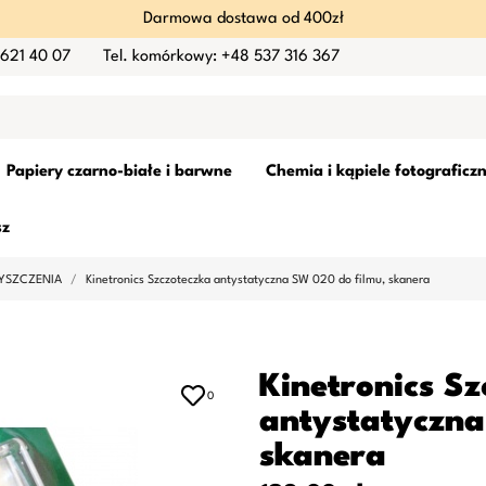
Darmowa dostawa od 400zł
 621 40 07
Tel. komórkowy: +48 537 316 367
Papiery czarno-białe i barwne
Chemia i kąpiele fotograficz
sz
YSZCZENIA
Kinetronics Szczoteczka antystatyczna SW 020 do filmu, skanera
Kinetronics Sz
0
antystatyczna
skanera