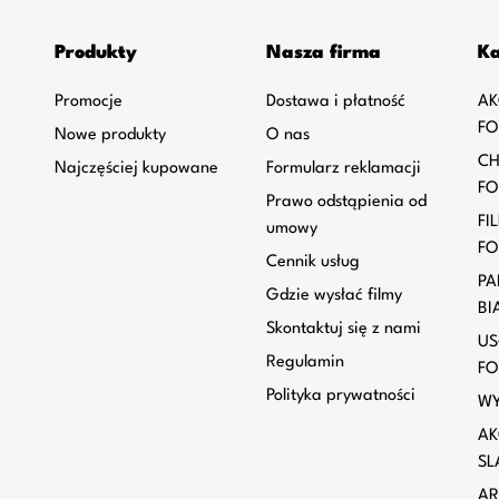
Produkty
Nasza firma
Ka
Promocje
Dostawa i płatność
AK
FO
Nowe produkty
O nas
CH
Najczęściej kupowane
Formularz reklamacji
FO
Prawo odstąpienia od
FI
umowy
FO
Cennik usług
PA
Gdzie wysłać filmy
BI
Skontaktuj się z nami
US
Regulamin
FO
Polityka prywatności
WY
AK
SL
AR