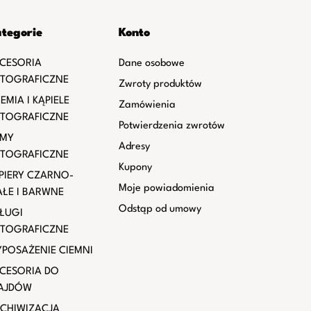
tegorie
Konto
CESORIA
Dane osobowe
TOGRAFICZNE
Zwroty produktów
EMIA I KĄPIELE
Zamówienia
TOGRAFICZNE
Potwierdzenia zwrotów
LMY
Adresy
TOGRAFICZNE
Kupony
PIERY CZARNO-
Moje powiadomienia
AŁE I BARWNE
Odstąp od umowy
ŁUGI
TOGRAFICZNE
POSAŻENIE CIEMNI
CESORIA DO
AJDÓW
CHIWIZACJA