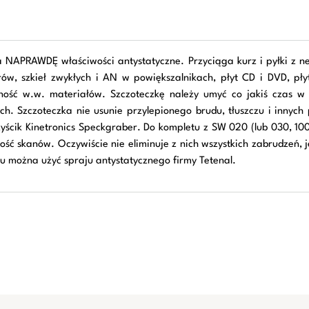
a NAPRAWDĘ właściwości antystatyczne. Przyciąga kurz i pyłki z n
trów, szkieł zwykłych i AN w powiększalnikach, płyt CD i DVD, pły
zność w.w. materiałów. Szczoteczkę należy umyć co jakiś czas w
h. Szczoteczka nie usunie przylepionego brudu, tłuszczu i innyc
yścik Kinetronics Speckgraber. Do kompletu z SW 020 (lub 030, 10
ść skanów. Oczywiście nie eliminuje z nich wszystkich zabrudzeń,
u można użyć spraju antystatycznego firmy Tetenal.