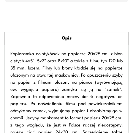
Opis
Kopioramka do stykówek na papierze 20x25 cm. z błon
ciętych 4x5", 5x7" oraz 8x10" a także z filmu typ 120 lub
35 mm. luzem. Filmy lub błony kładzie się na papierze
ułożonym na otwartej maskownicy. Po opuszczeniu szyby
na papier z filmami ułożony na piance (wyrównującą
ew. wygięcia papieru) zamyka się ją na "zamek".
Zapewnia to odpowiednio mocny docisk negatywu do
papieru. Po naświetleniu filmu pod powiększalnikiem
odmykamy zamek, wyjmujemy papier i obrabiamy go w
chemii. Jedyny mankament to format papieru 20x25 cm.
z tego względu, że jest w Polsce raczej niedostępny,
należy ciąć papier 24x30 cm. Sprzedajemy także