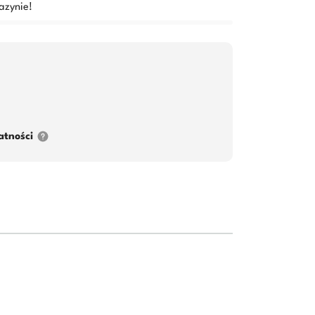
azynie!
atności