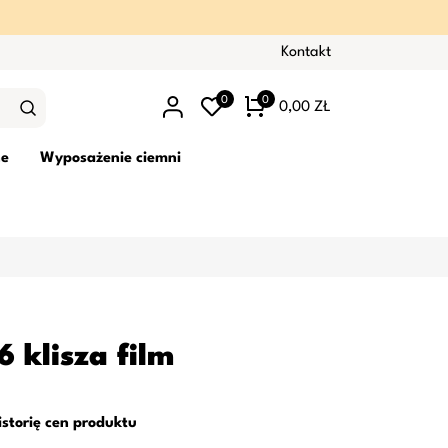
Kontakt
0
0
0,00 ZŁ
ne
Wyposażenie ciemni
 klisza film
istorię cen produktu