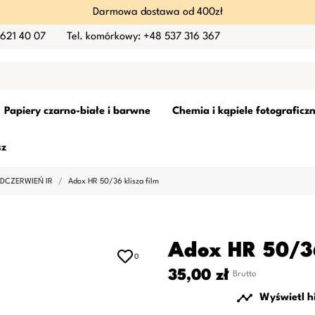
Darmowa dostawa od 400zł
 621 40 07
Tel. komórkowy: +48 537 316 367
Papiery czarno-białe i barwne
Chemia i kąpiele fotograficz
sz
ODCZERWIEŃ IR
Adox HR 50/36 klisza film
Adox HR 50/36
0
35,00 zł
Brutto

Wyświetl h