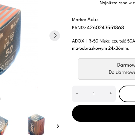
Najniższa cena w c
Adox
Marka:
4260243551868
EAN13:
ADOX HR-50 Niska czułość 50AS
małoobrazkowym 24x36mm.
Darmow
Do darmowej
–
+
keyboard_arrow_right