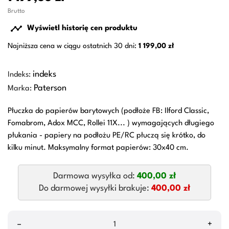
Brutto

Wyświetl historię cen produktu
Najniższa cena w ciągu ostatnich 30 dni:
1 199,00 zł
indeks
Indeks:
Paterson
Marka:
Płuczka do papierów barytowych (podłoże FB: Ilford Classic,
Fomabrom, Adox MCC, Rollei 11X... ) wymagających długiego
płukania - papiery na podłożu PE/RC płuczą się krótko, do
kilku minut. Maksymalny format papierów: 30x40 cm.
Darmowa wysyłka od:
400,00 zł
Do darmowej wysyłki brakuje:
400,00 zł
–
+