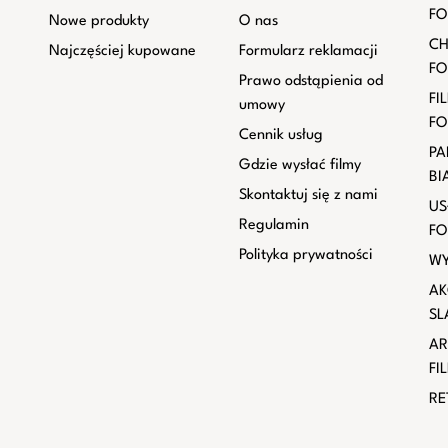
FO
Nowe produkty
O nas
CH
Najczęściej kupowane
Formularz reklamacji
FO
Prawo odstąpienia od
FI
umowy
FO
Cennik usług
PA
Gdzie wysłać filmy
BI
Skontaktuj się z nami
US
Regulamin
FO
Polityka prywatności
WY
AK
SL
AR
FI
RE