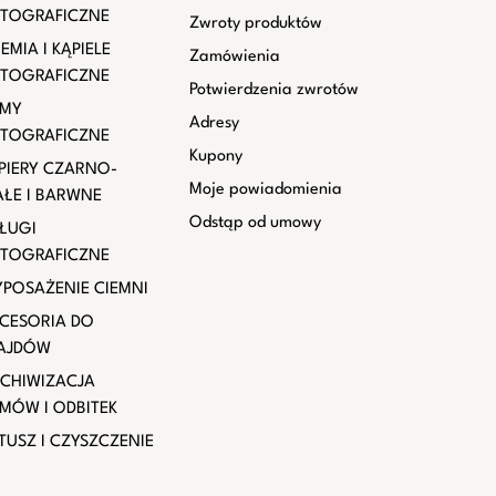
TOGRAFICZNE
Zwroty produktów
EMIA I KĄPIELE
Zamówienia
TOGRAFICZNE
Potwierdzenia zwrotów
LMY
Adresy
TOGRAFICZNE
Kupony
PIERY CZARNO-
Moje powiadomienia
AŁE I BARWNE
Odstąp od umowy
ŁUGI
TOGRAFICZNE
POSAŻENIE CIEMNI
CESORIA DO
AJDÓW
CHIWIZACJA
LMÓW I ODBITEK
TUSZ I CZYSZCZENIE