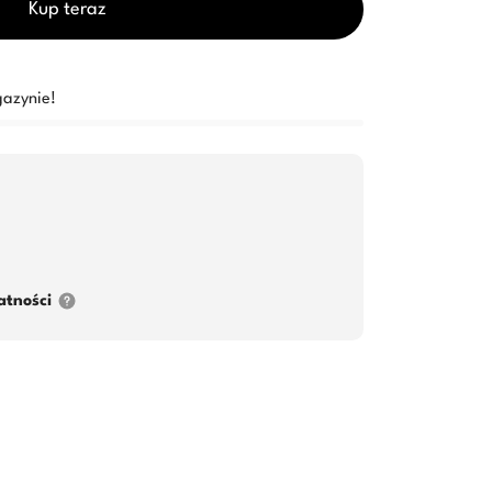
Kup teraz
azynie!
atności