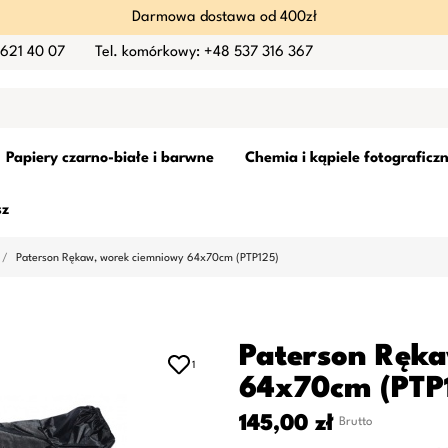
Darmowa dostawa od 400zł
 621 40 07
Tel. komórkowy: +48 537 316 367
Papiery czarno-białe i barwne
Chemia i kąpiele fotograficz
sz
Paterson Rękaw, worek ciemniowy 64x70cm (PTP125)
Paterson Ręk
1
64x70cm (PTP
145,00 zł
Brutto