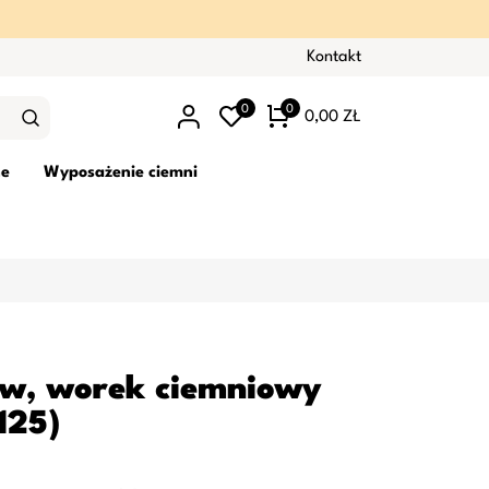
Kontakt
0
0
0,00 ZŁ
ne
Wyposażenie ciemni
aw, worek ciemniowy
125)