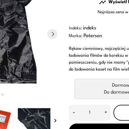

Wyświetl 
Najniższa cena w 
indeks
Indeks:
Paterson
Marka:
Rękaw ciemniowy, najczęściej u
ładowania filmów do koreksu w 
pomieszczeniu, gdy nie mamy "p
do ładowania kaset na film wi
Darmow
Do darmowej
–
+
keyboard_arrow_right