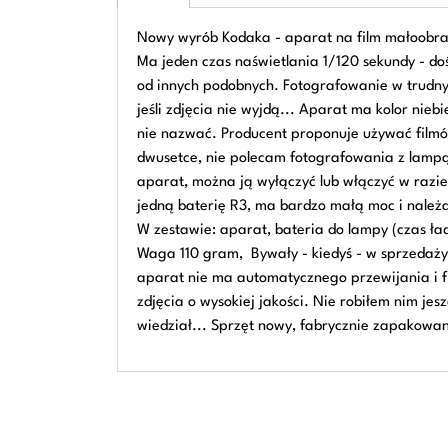
Nowy wyrób Kodaka - aparat na film małoobraz
Ma jeden czas naświetlania 1/120 sekundy - do
od innych podobnych. Fotografowanie w trudnych
jeśli zdjęcia nie wyjdą... Aparat ma kolor ni
nie nazwać. Producent proponuje używać filmów
dwusetce, nie polecam fotografowania z lampą
aparat, można ją wyłączyć lub włączyć w razie
jedną baterię R3, ma bardzo małą moc i należał
W zestawie: aparat, bateria do lampy (czas ład
Waga 110 gram, Bywały - kiedyś - w sprzedaży "
aparat nie ma automatycznego przewijania i fi
zdjęcia o wysokiej jakości. Nie robiłem nim jes
wiedział... Sprzęt nowy, fabrycznie zapakowa