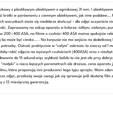
kowy z plastikowym obiektywem o ogniskowej 31 mm. I obiektywem o 
ść krótki w porównaniu z ciemnym obiektywem, jak inne podobne... F
 warunkach może się niedobrze skończyć - dla zdjęć oczywiście nie 
ebieski. Zapraszamy na zakup aparatu w kolorze: żółtym, zielonym, 
 200 i 400 ASA, na filmie o czułości 400 ASA można spokojnie robić
 bo może być cienko... . Na korpusie nie ma wejścia na dodatkow
 potrzeby. Ostrość praktycznie w "całym" zakresie: to znaczy od 1 
oby robić zdjęcia na wyższych czułościach (400ASA) oraz z niezbyt d
owania do 15 sekund więc szybkość bolidu to nie jest ale przy dobryc
małpki" o nieco lepszych parametrach ale droższe, cena aparatu jes
lmu, które proponują inni producenci tego typu sprzętu. Moim zdan
zcze zdjęć, przekażę swoje uwagi jak się sprawuje jeśli dostanę film 
ny z 12 miesięczną gwarancją.