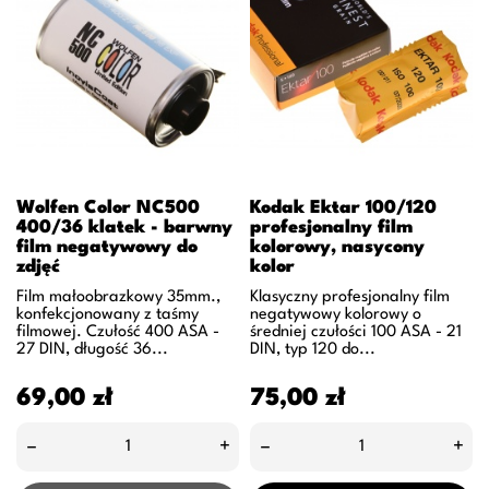
Wolfen Color NC500
Kodak Ektar 100/120
400/36 klatek - barwny
profesjonalny film
film negatywowy do
kolorowy, nasycony
zdjęć
kolor
Film małoobrazkowy 35mm.,
Klasyczny profesjonalny film
konfekcjonowany z taśmy
negatywowy kolorowy o
filmowej. Czułość 400 ASA -
średniej czułości 100 ASA - 21
27 DIN, długość 36...
DIN, typ 120 do...
Cena
Cena
69,00 zł
75,00 zł
–
+
–
+