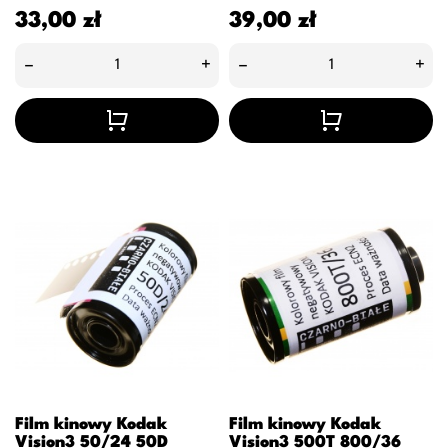
Cena
Cena
33,00 zł
39,00 zł
–
+
–
+
Film kinowy Kodak
Film kinowy Kodak
Vision3 50/24 50D
Vision3 500T 800/36