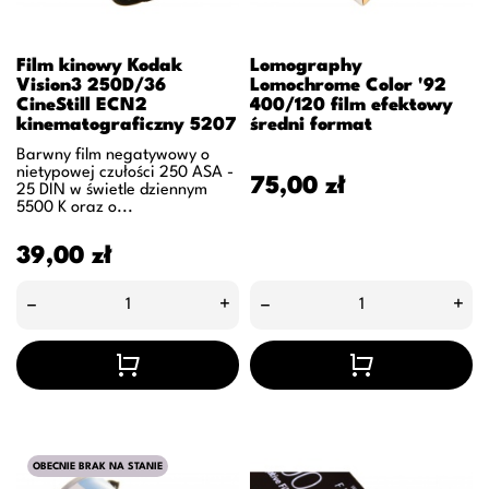
Film kinowy Kodak
Lomography
Vision3 250D/36
Lomochrome Color '92
CineStill ECN2
400/120 film efektowy
kinematograficzny 5207
średni format
Barwny film negatywowy o
nietypowej czułości 250 ASA -
Cena
75,00 zł
25 DIN w świetle dziennym
5500 K oraz o...
Cena
39,00 zł
–
+
–
+
OBECNIE BRAK NA STANIE