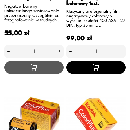
kolorowy 1szt.
Negatyw barwny
uniwersalnego zastosowania,
Klasyczny profesjonalny film
przeznaczony szczególnie do
negatywowy kolorowy o
fotografowania w trudnych...
wysokiej czułości 400 ASA - 27
DIN, typ 35 mm....
Cena
55,00 zł
Cena
99,00 zł
–
+
–
+