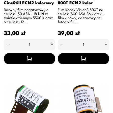
CineStill ECN2 kolorowy
800T ECN2 kolor
Barwny film negatywowy o
Film Kodak Vision3 500T na
czułości 50 ASA - 18 DIN w
czułość 800 ASA 36 klatek -
świetle dziennym 5500 K oraz
film kinowy, do tradycyjnej
o czułości 12...
fotografii...
Cena
Cena
33,00 zł
39,00 zł
–
+
–
+