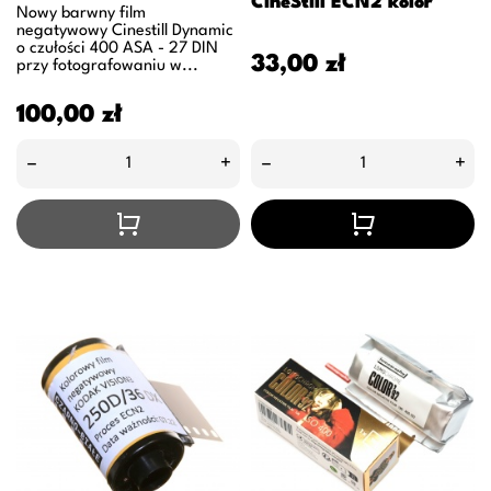
CineStill ECN2 kolor
Nowy barwny film
negatywowy Cinestill Dynamic
o czułości 400 ASA - 27 DIN
Cena
33,00 zł
przy fotografowaniu w...
Cena
100,00 zł
–
+
–
+