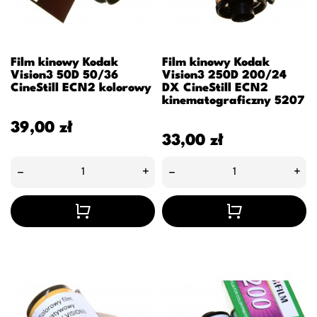
Film kinowy Kodak
Film kinowy Kodak
Vision3 50D 50/36
Vision3 250D 200/24
CineStill ECN2 kolorowy
DX CineStill ECN2
kinematograficzny 5207
Cena
39,00 zł
Cena
33,00 zł
–
+
–
+