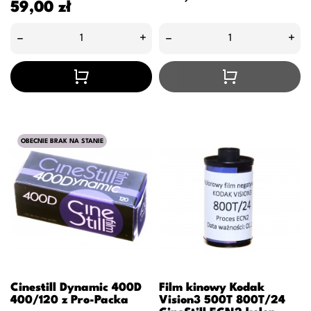
Cena
59,00 zł
–
+
–
+
OBECNIE BRAK NA STANIE
Cinestill Dynamic 400D
Film kinowy Kodak
400/120 z Pro-Packa
Vision3 500T 800T/24