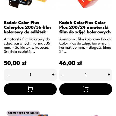
Kodak Color Plus
Kodak ColorPlus Color
Colorplus 200/36 film
Plus 200/24 amatorski
kolorowy do odbitek
film do zdjęć kolorowych
Amatorski film kolorowy do
Amatorski film kolorowy Kodak
zdjęć barwnych. Format 35
Color Plus do zdjęć barwnych.
mm. - 36 klatek w kasecie.
Format 35 mm. - długość filmu
Średnia czułość:...
24...
Cena
Cena
50,00 zł
46,00 zł
–
+
–
+
OBECNIE BRAK NA STANIE