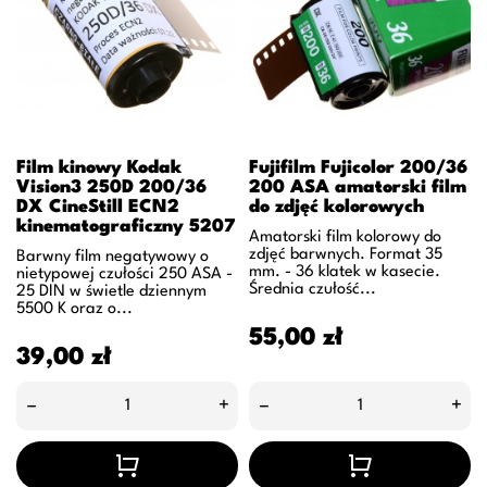
Film kinowy Kodak
Fujifilm Fujicolor 200/36
Vision3 250D 200/36
200 ASA amatorski film
DX CineStill ECN2
do zdjęć kolorowych
kinematograficzny 5207
Amatorski film kolorowy do
zdjęć barwnych. Format 35
Barwny film negatywowy o
mm. - 36 klatek w kasecie.
nietypowej czułości 250 ASA -
Średnia czułość...
25 DIN w świetle dziennym
5500 K oraz o...
Cena
55,00 zł
Cena
39,00 zł
–
+
–
+