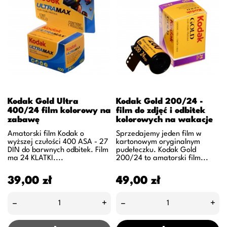
Kodak Gold Ultra
Kodak Gold 200/24 -
400/24 film kolorowy na
film do zdjęć i odbitek
zabawę
kolorowych na wakacje
Amatorski film Kodak o
Sprzedajemy jeden film w
wyższej czułości 400 ASA - 27
kartonowym oryginalnym
DIN do barwnych odbitek. Film
pudełeczku. Kodak Gold
ma 24 KLATKI....
200/24 to amatorski film...
Cena
Cena
39,00 zł
49,00 zł
–
+
–
+